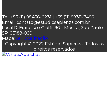
Tel:
+55 (11) 98436-0231 | +55 (11) 99311-7496
Email:
contato@estudiosapienza.com.br
Local:
R. Francisco Cioffi, 80 - Mooca, São Paulo -
SP, 03188-060
Mapa:
Ver localização
Copyright © 2022 Estúdio Sapienza. Todos os
direitos reservados.