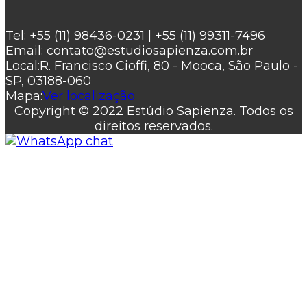
Tel:
+55 (11) 98436-0231 | +55 (11) 99311-7496
Email:
contato@estudiosapienza.com.br
Local:
R. Francisco Cioffi, 80 - Mooca, São Paulo -
SP, 03188-060
Mapa:
Ver localização
Copyright © 2022 Estúdio Sapienza. Todos os
direitos reservados.