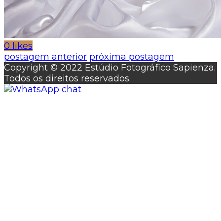
0 likes
postagem anterior
próxima postagem
Copyright © 2022 Estúdio Fotográfico Sapienza.
Todos os direitos reservados.