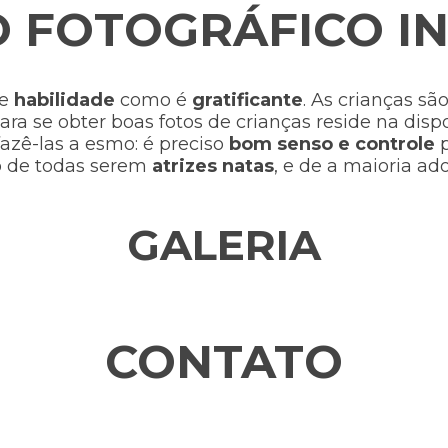
O FOTOGRÁFICO IN
ge
habilidade
como é
gratificante
. As crianças s
ara se obter boas fotos de crianças reside na di
azê-las a esmo: é preciso
bom senso e controle
p
ato de todas serem
atrizes natas
, e de a maioria ad
GALERIA
CONTATO