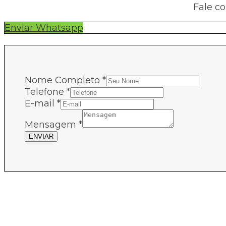
Fale c
Enviar Whatsapp
Nome Completo
*
Telefone
*
E-mail
*
Mensagem
*
ENVIAR